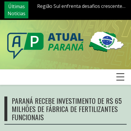
Região Sul enfrenta desafios crescentes
Skip
Últimas
In
Especialista brasileira se destaca no Sul
na alimentação saudável; Especialista
to
Notícias
q
do país ao defender abordagem
repercute
content
br
multidisciplinar para dificuldades de
aprendizagem
PARANÁ RECEBE INVESTIMENTO DE R$ 65
MILHÕES DE FÁBRICA DE FERTILIZANTES
FUNCIONAIS