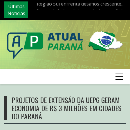
Skip
Últimas
In
na alimentação saudável; Especialista
Especialista brasileira se destaca no Sul
to
Notícias
q
repercute
do país ao defender abordagem
content
br
multidisciplinar para dificuldades de
aprendizagem
PROJETOS DE EXTENSÃO DA UEPG GERAM
ECONOMIA DE R$ 3 MILHÕES EM CIDADES
DO PARANÁ